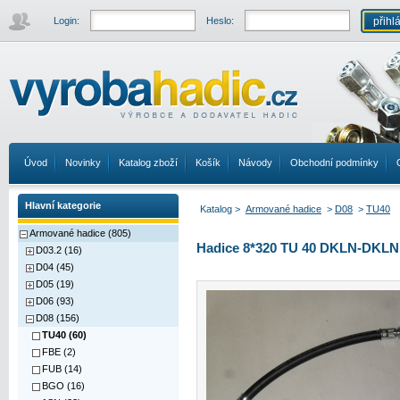
Login:
Heslo:
Úvod
Novinky
Katalog zboží
Košík
Návody
Obchodní podmínky
Hlavní kategorie
Katalog >
Armované hadice
>
D08
>
TU40
Armované hadice (805)
Hadice 8*320 TU 40 DKLN-DKLN 
D03.2 (16)
D04 (45)
D05 (19)
D06 (93)
D08 (156)
TU40 (60)
FBE (2)
FUB (14)
BGO (16)