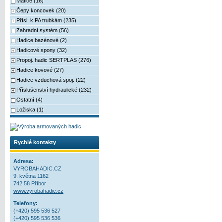
Matice (16)
Čepy koncovek (20)
Přísl. k PA trubkám (235)
Zahradní systém (56)
Hadice bazénové (2)
Hadicové spony (32)
Propoj. hadic SERTPLAS (276)
Hadice kovové (27)
Hadice vzduchová spoj. (22)
Příslušenství hydraulické (232)
Ostatní (4)
Ložiska (1)
Rychlé kontakty
Adresa:
VYROBAHADIC.CZ
9. května 1162
742 58 Příbor
www.vyrobahadic.cz
Telefony:
(+420) 595 536 527
(+420) 595 536 536