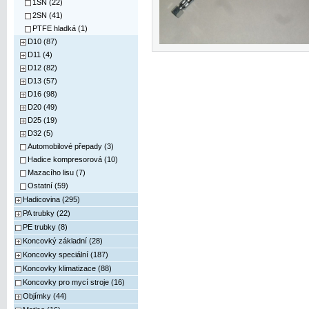
1SN (22)
2SN (41)
PTFE hladká (1)
D10 (87)
D11 (4)
D12 (82)
D13 (57)
D16 (98)
D20 (49)
D25 (19)
D32 (5)
Automobilové přepady (3)
Hadice kompresorová (10)
Mazacího lisu (7)
Ostatní (59)
Hadicovina (295)
PA trubky (22)
PE trubky (8)
Koncovký základní (28)
Koncovky speciální (187)
Koncovky klimatizace (88)
Koncovky pro mycí stroje (16)
Objímky (44)