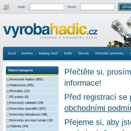
Login:
Heslo:
Úvod
Novinky
Katalog zboží
Košík
Návody
Obchodní podmínky
Přečtěte si, prosím
Hlavní kategorie
Armované hadice (805)
informace!
Hadicovina (295)
PA trubky (22)
Před registrací se
PE trubky (8)
Koncovký základní (28)
obchodními podmí
Koncovky speciální (187)
Koncovky klimatizace (88)
Přejeme si, aby jst
Koncovky pro mycí stroje (16)
Objímky (44)