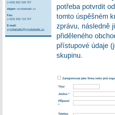
(+420) 602 349 707
potřeba potvrdit o
skype:
vyrobahadic.cz
tomto úspěšném kro
Fax:
(+420) 556 719 767
zprávu, následně j
E-mail:
vyrobahadic@vyrobahadic.cz
přiděleného obchod
přístupové údaje (
skupinu.
Zaregistrovat jako firma nebo jiná org
Titul
Jméno *
Příjmení
*
Telefon