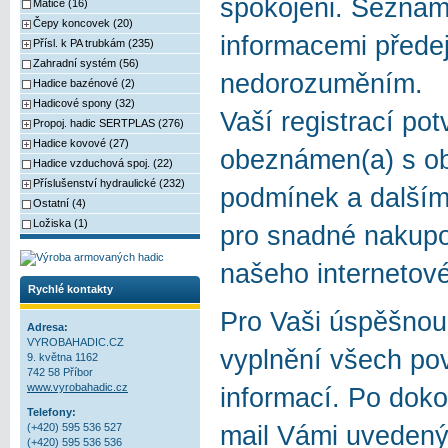
spokojeni. Sezná
Matice (16)
Čepy koncovek (20)
informacemi přede
Přísl. k PA trubkám (235)
Zahradní systém (56)
nedorozuměním.
Hadice bazénové (2)
Hadicové spony (32)
Vaší registrací potv
Propoj. hadic SERTPLAS (276)
Hadice kovové (27)
obeznámen(a) s o
Hadice vzduchová spoj. (22)
Příslušenství hydraulické (232)
podmínek a dalším
Ostatní (4)
Ložiska (1)
pro snadné nakupo
našeho internetov
Rychlé kontakty
Pro Vaši úspěšnou
Adresa:
VYROBAHADIC.CZ
vyplnění všech po
9. května 1162
742 58 Příbor
www.vyrobahadic.cz
informací. Po doko
Telefony:
mail Vámi uvedený 
(+420) 595 536 527
(+420) 595 536 536