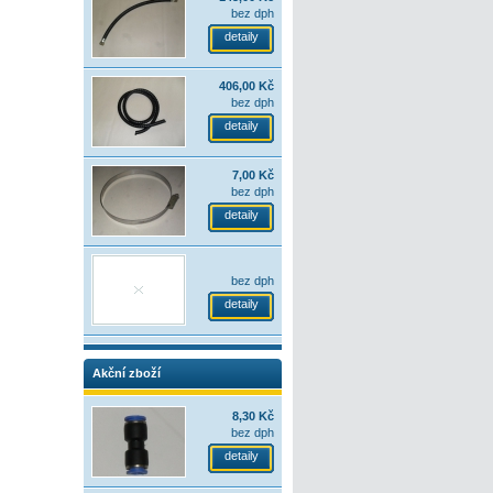
bez dph
detaily
406,00 Kč
bez dph
detaily
7,00 Kč
bez dph
detaily
bez dph
detaily
Akční zboží
8,30 Kč
bez dph
detaily