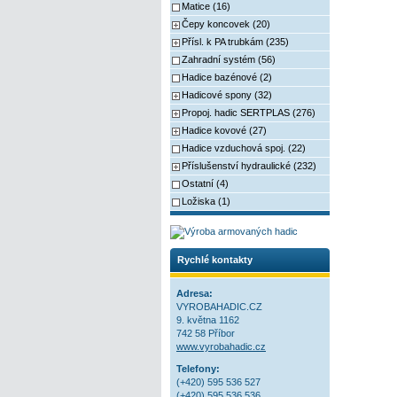
Matice (16)
Čepy koncovek (20)
Přísl. k PA trubkám (235)
Zahradní systém (56)
Hadice bazénové (2)
Hadicové spony (32)
Propoj. hadic SERTPLAS (276)
Hadice kovové (27)
Hadice vzduchová spoj. (22)
Příslušenství hydraulické (232)
Ostatní (4)
Ložiska (1)
Rychlé kontakty
Adresa:
VYROBAHADIC.CZ
9. května 1162
742 58 Příbor
www.vyrobahadic.cz
Telefony:
(+420) 595 536 527
(+420) 595 536 536