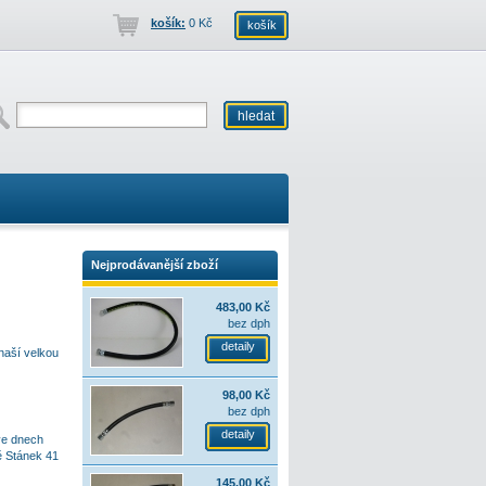
košík:
0 Kč
košík
Nejprodávanější zboží
483,00 Kč
bez dph
detaily
naší velkou
98,00 Kč
bez dph
detaily
 ve dnech
ě Stánek 41
145,00 Kč