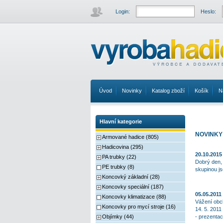
Login:
Heslo:
Úvod
Novinky
Katalog zboží
Košík
N
Hlavní kategorie
NOVINKY
Armované hadice (805)
Hadicovina (295)
20.10.2015
PA trubky (22)
Dobrý den, 
PE trubky (8)
skupinou js
Koncovký základní (28)
Koncovky speciální (187)
05.05.2011
Koncovky klimatizace (88)
Vážení obch
Koncovky pro mycí stroje (16)
14. 5. 2011
Objímky (44)
- prezentac