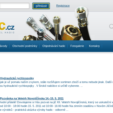
Registrace
ávody
Obchodní podmínky
Objednávání hadic
Fotogalerie
Kontakty
Hydraulické rychlospojky
jak je už pomalu naším zvykem, stále rozšiřujem sortimen zboží a tomu nebude jinak. Další 
ou hydraulické rychlospojky . V široké nabídce si určitě vyberete. ...
Pozvánka na Veletrh Novojičínska 14.-15. 5. 2011
odní přátelé! Dovolujeme si Vás pozvat na již XII. Veletrh Novojičínská, který se uskuteční
 od 10:00 - 18:00 hodin 15. 5. 2011 od 10:00- 16:00 hodin Na zimním stadiónu v Novém Jičín
e výrobků - praktická ukázka výroby hadic - odborné ...