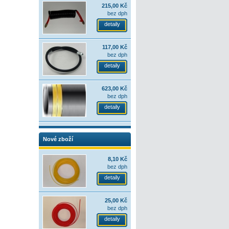
215,00 Kč
bez dph
detaily
117,00 Kč
bez dph
detaily
623,00 Kč
bez dph
detaily
Nové zboží
8,10 Kč
bez dph
detaily
25,00 Kč
bez dph
detaily