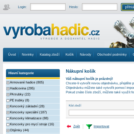
Login:
Heslo:
Úvod
Novinky
Katalog zboží
Košík
Návody
Obchodní podmínky
Nákupní košík
Hlavní kategorie
Váš nákupní košík je prázdný!
Armované hadice (805)
Chcete-li vytvořit novou objednávku, přejděte
Objednávku můžete také vytvořit pomocí impo
Hadicovina (295)
Pokud znáte číslo zboží, můžete také využít fo
PA trubky (22)
PE trubky (8)
Kód zboží
Koncovký základní (28)
Koncovky speciální (187)
Koncovky klimatizace (88)
Koncovky pro mycí stroje (16)
Zpět
Importovat
Objímky (44)