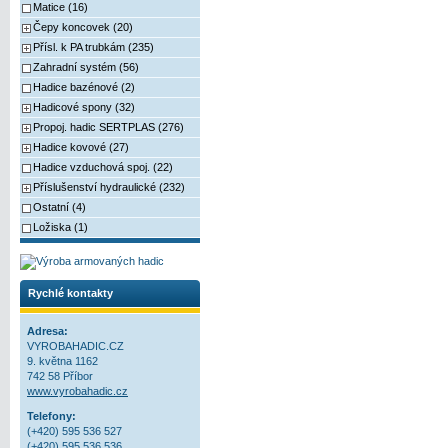
Matice (16)
Čepy koncovek (20)
Přísl. k PA trubkám (235)
Zahradní systém (56)
Hadice bazénové (2)
Hadicové spony (32)
Propoj. hadic SERTPLAS (276)
Hadice kovové (27)
Hadice vzduchová spoj. (22)
Příslušenství hydraulické (232)
Ostatní (4)
Ložiska (1)
Rychlé kontakty
Adresa:
VYROBAHADIC.CZ
9. května 1162
742 58 Příbor
www.vyrobahadic.cz
Telefony:
(+420) 595 536 527
(+420) 595 536 536