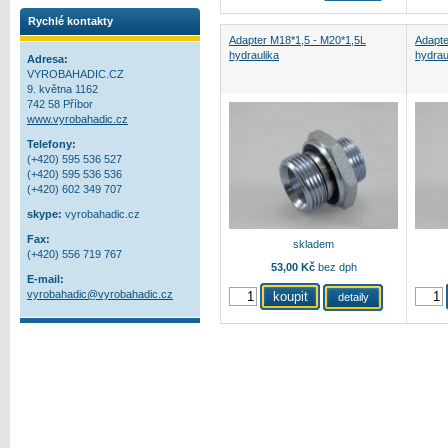
Rychlé kontakty
Adapter M18*1,5 - M20*1,5L
Adapte
hydraulika
hydrau
Adresa:
VYROBAHADIC.CZ
9. května 1162
742 58 Příbor
www.vyrobahadic.cz
Telefony:
(+420) 595 536 527
(+420) 595 536 536
(+420) 602 349 707
skype:
vyrobahadic.cz
Fax:
skladem
(+420) 556 719 767
53,00 Kč
bez dph
E-mail:
vyrobahadic@vyrobahadic.cz
detaily