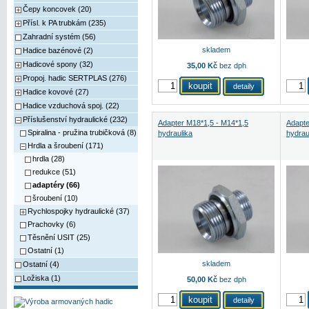
Čepy koncovek (20)
Přísl. k PA trubkám (235)
Zahradní systém (56)
skladem
Hadice bazénové (2)
Hadicové spony (32)
35,00 Kč
bez dph
Propoj. hadic SERTPLAS (276)
detaily
Hadice kovové (27)
Hadice vzduchová spoj. (22)
Příslušenství hydraulické (232)
Adapter M18*1,5 - M14*1,5
Adapte
Spiralina - pružina trubičková (8)
hydraulika
hydrau
Hrdla a šroubení (171)
hrdla (28)
redukce (51)
adaptéry (66)
šroubení (10)
Rychlospojky hydraulické (37)
Prachovky (6)
Těsnění USIT (25)
Ostatní (1)
skladem
Ostatní (4)
Ložiska (1)
50,00 Kč
bez dph
detaily