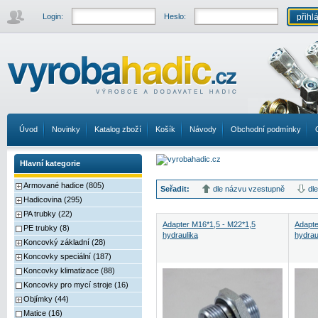
Login:
Heslo:
Úvod
Novinky
Katalog zboží
Košík
Návody
Obchodní podmínky
Hlavní kategorie
Armované hadice (805)
Seřadit:
dle názvu vzestupně
dl
Hadicovina (295)
PA trubky (22)
Adapter M16*1,5 - M22*1,5
Adapte
PE trubky (8)
hydraulika
hydrau
Koncovký základní (28)
Koncovky speciální (187)
Koncovky klimatizace (88)
Koncovky pro mycí stroje (16)
Objímky (44)
Matice (16)