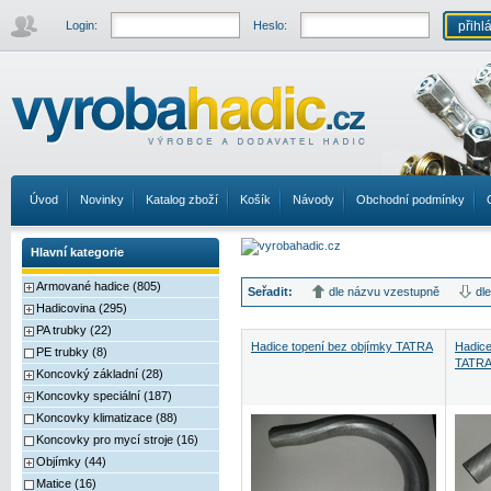
Login:
Heslo:
Úvod
Novinky
Katalog zboží
Košík
Návody
Obchodní podmínky
Hlavní kategorie
Armované hadice (805)
Seřadit:
dle názvu vzestupně
dl
Hadicovina (295)
PA trubky (22)
Hadice topení bez objímky TATRA
Hadice
PE trubky (8)
TATR
Koncovký základní (28)
Koncovky speciální (187)
Koncovky klimatizace (88)
Koncovky pro mycí stroje (16)
Objímky (44)
Matice (16)