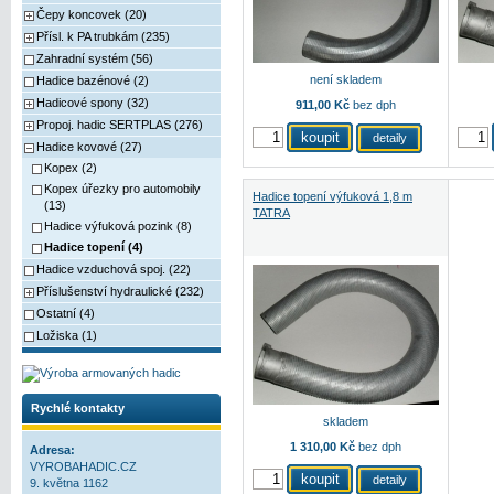
Čepy koncovek (20)
Přísl. k PA trubkám (235)
Zahradní systém (56)
není skladem
Hadice bazénové (2)
Hadicové spony (32)
911,00 Kč
bez dph
Propoj. hadic SERTPLAS (276)
detaily
Hadice kovové (27)
Kopex (2)
Kopex úřezky pro automobily
Hadice topení výfuková 1,8 m
(13)
TATRA
Hadice výfuková pozink (8)
Hadice topení (4)
Hadice vzduchová spoj. (22)
Příslušenství hydraulické (232)
Ostatní (4)
Ložiska (1)
Rychlé kontakty
skladem
1 310,00 Kč
bez dph
Adresa:
VYROBAHADIC.CZ
detaily
9. května 1162