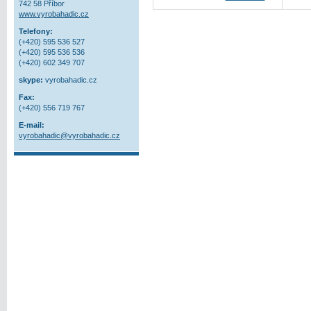
742 58 Příbor
www.vyrobahadic.cz
Telefony:
(+420) 595 536 527
(+420) 595 536 536
(+420) 602 349 707
skype:
vyrobahadic.cz
Fax:
(+420) 556 719 767
E-mail:
vyrobahadic@vyrobahadic.cz