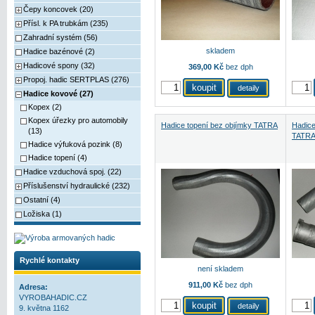
Čepy koncovek (20)
Přísl. k PA trubkám (235)
Zahradní systém (56)
skladem
Hadice bazénové (2)
Hadicové spony (32)
369,00 Kč
bez dph
Propoj. hadic SERTPLAS (276)
detaily
Hadice kovové (27)
Kopex (2)
Kopex úřezky pro automobily
Hadice topení bez objímky TATRA
Hadice
(13)
TATR
Hadice výfuková pozink (8)
Hadice topení (4)
Hadice vzduchová spoj. (22)
Příslušenství hydraulické (232)
Ostatní (4)
Ložiska (1)
Rychlé kontakty
není skladem
911,00 Kč
bez dph
Adresa:
VYROBAHADIC.CZ
detaily
9. května 1162