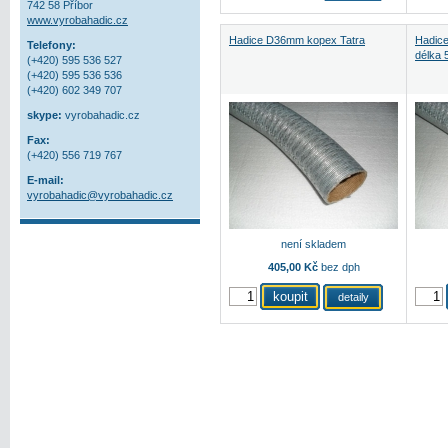
742 58 Příbor
www.vyrobahadic.cz
Hadice D36mm kopex Tatra
Hadice 
Telefony:
délka 
(+420) 595 536 527
(+420) 595 536 536
(+420) 602 349 707
skype:
vyrobahadic.cz
Fax:
(+420) 556 719 767
E-mail:
vyrobahadic@vyrobahadic.cz
není skladem
405,00 Kč
bez dph
detaily