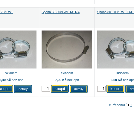
-70/9 W1
Spona 60-80/9 W1 TATRA
Spona 80-100/9 W1 TAT
skladem
skladem
skladem
5,40 Kč
bez dph
7,00 Kč
bez dph
6,50 Kč
bez dp
detaily
detaily
det
« Předchozí
1
2