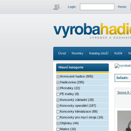
Login:
Heslo:
Úvod
Novinky
Katalog zboží
Košík
N
Hlavní kategorie
Armované hadice (805)
Seřadit:
Hadicovina (295)
PA trubky (22)
Spona 8-
PE trubky (8)
Koncovký základní (28)
Koncovky speciální (187)
Koncovky klimatizace (88)
Koncovky pro mycí stroje (16)
Objímky (44)
Matice (16)