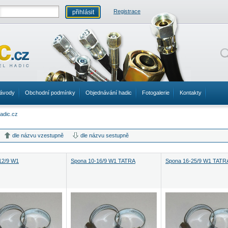
Registrace
ávody
Obchodní podmínky
Objednávání hadic
Fotogalerie
Kontakty
dle názvu vzestupně
dle názvu sestupně
12/9 W1
Spona 10-16/9 W1 TATRA
Spona 16-25/9 W1 TATR