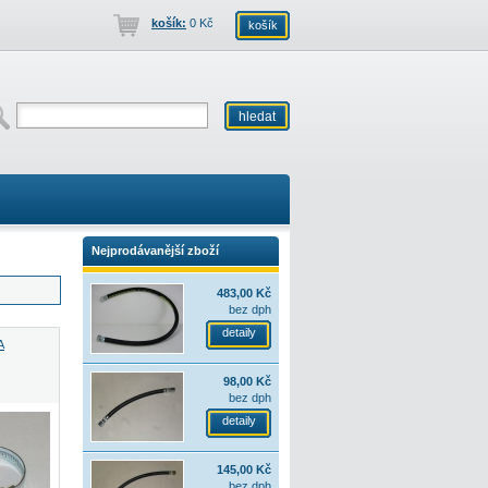
košík:
0 Kč
košík
Nejprodávanější zboží
483,00 Kč
bez dph
detaily
A
98,00 Kč
bez dph
detaily
145,00 Kč
bez dph