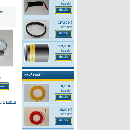
bez dph
detaily
RA
117,00 Kč
bez dph
detaily
623,00 Kč
bez dph
detaily
Nové zboží
h
aily
8,10 Kč
bez dph
detaily
3
4
Další »
25,00 Kč
bez dph
detaily