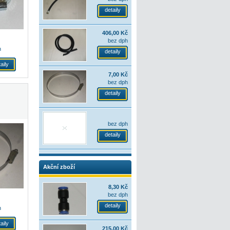
detaily
406,00 Kč
bez dph
h
detaily
aily
7,00 Kč
bez dph
detaily
bez dph
detaily
Akční zboží
8,30 Kč
bez dph
detaily
h
aily
215,00 Kč