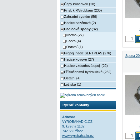
Čepy koncovek (20)
Přísl. k PA trubkám (235)
Zahradní systém (56)
Hadice bazénové (2)
Hadicové spony (32)
Norma (27)
Cobra (4)
Ostatní (1)
Propoj. hadic SERTPLAS (276)
Spona 20
Hadice kovové (27)
Hadice vzduchová spoj. (22)
Příslušenství hydraulické (232)
Ostatní (4)
Ložiska (1)
Rychlé kontakty
Adresa:
VYROBAHADIC.CZ
9. května 1162
742 58 Příbor
www.vyrobahadic.cz