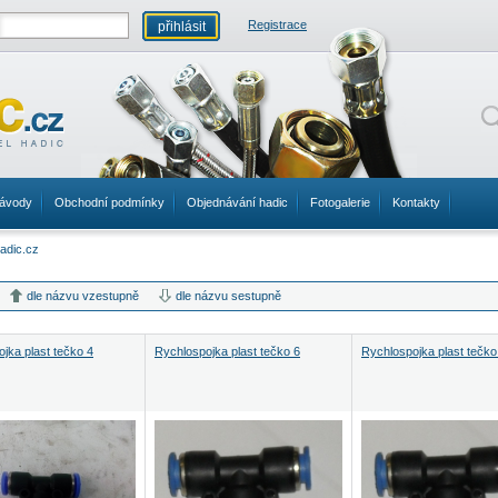
Registrace
ávody
Obchodní podmínky
Objednávání hadic
Fotogalerie
Kontakty
dle názvu vzestupně
dle názvu sestupně
jka plast tečko 4
Rychlospojka plast tečko 6
Rychlospojka plast tečko