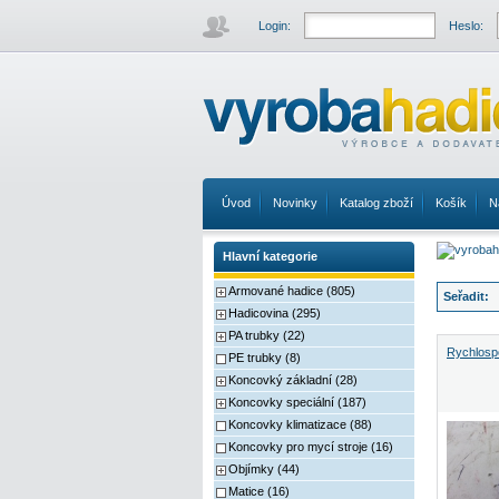
Login:
Heslo:
Úvod
Novinky
Katalog zboží
Košík
N
Hlavní kategorie
Armované hadice (805)
Seřadit:
Hadicovina (295)
PA trubky (22)
Rychlospo
PE trubky (8)
Koncovký základní (28)
Koncovky speciální (187)
Koncovky klimatizace (88)
Koncovky pro mycí stroje (16)
Objímky (44)
Matice (16)