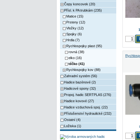
Čepy koncovek (20)
Přísl. k PA trubkám (235)
Matice (15)
Prsteny (12)
Vložky (12)
Spojky (6)
Hrdla (7)
Rychlospojky plast (95)
rovná (38)
Rychlospo
elko (16)
téčko (41)
Rychlospojky kov (88)
Zahradní systém (56)
Hadice bazénové (2)
Hadicové spony (32)
Propoj. hadic SERTPLAS (276)
Hadice kovové (27)
Hadice vzduchová spoj. (22)
Příslušenství hydraulické (232)
Ostatní (4)
Ložiska (1)