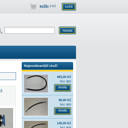
košík:
0 Kč
košík
Nejprodávanější zboží
483,00 Kč
bez dph
detaily
 8
98,00 Kč
bez dph
detaily
145,00 Kč
bez dph