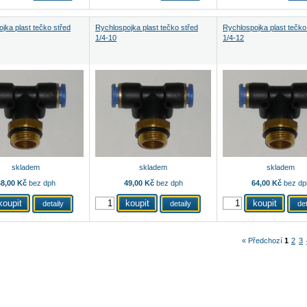
jka plast tečko střed
Rychlospojka plast tečko střed
Rychlospojka plast tečko
1/4-10
1/4-12
skladem
skladem
skladem
8,00 Kč
bez dph
49,00 Kč
bez dph
64,00 Kč
bez dp
detaily
detaily
det
« Předchozí
1
2
3