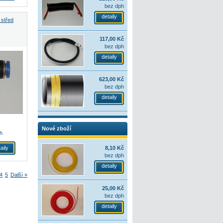
bez dph
detaily
 střed
117,00 Kč
bez dph
detaily
623,00 Kč
bez dph
detaily
Nové zboží
h
aily
8,10 Kč
bez dph
detaily
4
5
Další »
25,00 Kč
bez dph
detaily