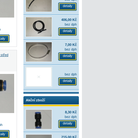
detaily
406,00 Kč
bez dph
h
detaily
aily
7,00 Kč
bez dph
 střed
detaily
bez dph
detaily
Akční zboží
8,30 Kč
bez dph
detaily
ph
aily
215,00 Kč