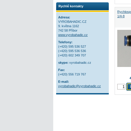
Rychlé kontakty
Rychlospo
1/4-8
Adresa:
VYROBAHADIC.CZ
9. května 1162
742 58 Příbor
www.vyrobahadic.cz
Telefony:
(+420) 595 536 527
(+420) 595 536 536
(+420) 602 349 707
skype:
vyrobahadic.cz
Fax:
(+420) 556 719 767
4
E-mail:
vyrobahadic@vyrobahadic.cz