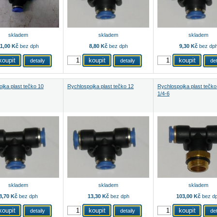
skladem
skladem
skladem
11,00 Kč
bez dph
8,80 Kč
bez dph
9,30 Kč
bez dp
detaily
detaily
det
jka plast tečko 10
Rychlospojka plast tečko 12
Rychlospojka plast tečko
1/4-6
skladem
skladem
skladem
8,70 Kč
bez dph
13,30 Kč
bez dph
103,00 Kč
bez d
detaily
detaily
det