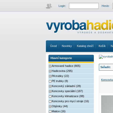
Login:
Heslo:
Úvod
Novinky
Katalog zboží
Košík
N
Hlavní kategorie
Armované hadice (805)
Seřadit:
Hadicovina (295)
PA trubky (22)
Koncovka
PE trubky (8)
Koncovký základní (28)
Koncovky speciální (187)
Koncovky klimatizace (88)
Koncovky pro mycí stroje (16)
Objímky (44)
Matice (16)