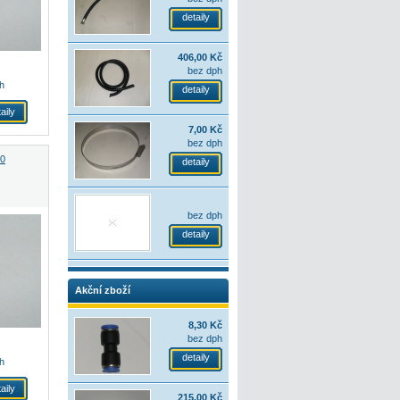
detaily
406,00 Kč
bez dph
h
detaily
aily
7,00 Kč
bez dph
20
detaily
bez dph
detaily
Akční zboží
8,30 Kč
bez dph
detaily
h
aily
215,00 Kč