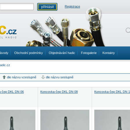
Registrace
ávody
Obchodní podmínky
Objednávání hadic
Fotogalerie
Kontakty
dle názvu vzestupně
dle názvu sestupně
-čep DKL DN 06
Koncovka-čep DKL DN 08
Koncovka-čep DKL DN 