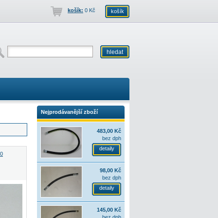
košík:
0 Kč
košík
Nejprodávanější zboží
483,00 Kč
bez dph
detaily
10
98,00 Kč
bez dph
detaily
145,00 Kč
bez dph