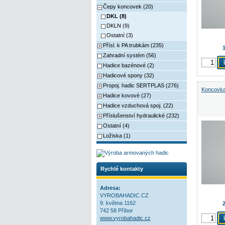
Čepy koncovek (20)
DKL (8)
DKLN (9)
Ostatní (3)
Přísl. k PA trubkám (235)
Zahradní systém (56)
Hadice bazénové (2)
Hadicové spony (32)
Propoj. hadic SERTPLAS (276)
Koncovka
Hadice kovové (27)
Hadice vzduchová spoj. (22)
Příslušenství hydraulické (232)
Ostatní (4)
Ložiska (1)
Rychlé kontakty
Adresa:
VYROBAHADIC.CZ
9. května 1162
2
742 58 Příbor
www.vyrobahadic.cz