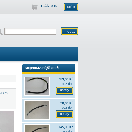
košík:
0 Kč
košík
Nejprodávanější zboží
483,00 Kč
bez dph
detaily
M30*2
98,00 Kč
bez dph
detaily
145,00 Kč
bez dph