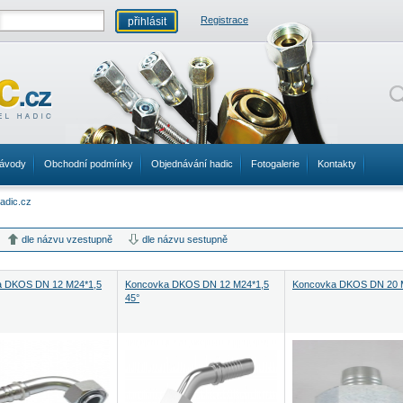
Registrace
ávody
Obchodní podmínky
Objednávání hadic
Fotogalerie
Kontakty
dle názvu vzestupně
dle názvu sestupně
a DKOS DN 12 M24*1,5
Koncovka DKOS DN 12 M24*1,5
Koncovka DKOS DN 20 
45°