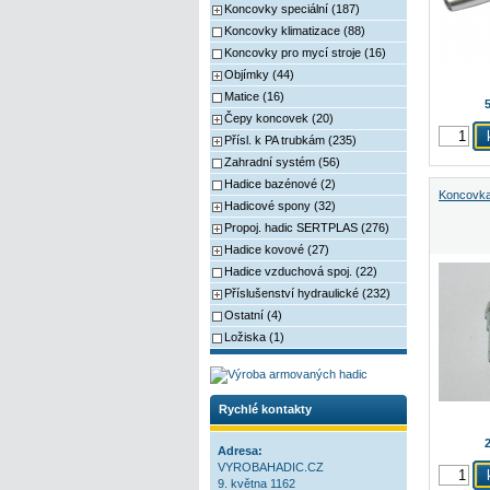
Koncovky speciální (187)
Koncovky klimatizace (88)
Koncovky pro mycí stroje (16)
Objímky (44)
Matice (16)
5
Čepy koncovek (20)
Přísl. k PA trubkám (235)
Zahradní systém (56)
Hadice bazénové (2)
Koncovk
Hadicové spony (32)
Propoj. hadic SERTPLAS (276)
Hadice kovové (27)
Hadice vzduchová spoj. (22)
Příslušenství hydraulické (232)
Ostatní (4)
Ložiska (1)
Rychlé kontakty
2
Adresa:
VYROBAHADIC.CZ
9. května 1162