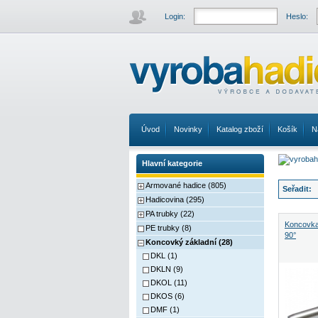
Login:
Heslo:
Úvod
Novinky
Katalog zboží
Košík
N
Hlavní kategorie
Armované hadice (805)
Seřadit:
Hadicovina (295)
PA trubky (22)
Koncovk
PE trubky (8)
90°
Koncovký základní (28)
DKL (1)
DKLN (9)
DKOL (11)
DKOS (6)
DMF (1)