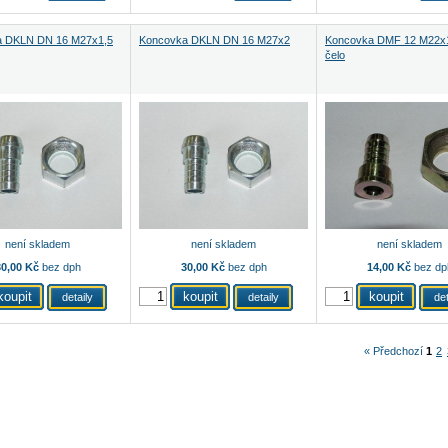
a DKLN DN 16 M27x1,5
Koncovka DKLN DN 16 M27x2
Koncovka DMF 12 M22x1
čelo
není skladem
není skladem
není skladem
0,00 Kč
bez dph
30,00 Kč
bez dph
14,00 Kč
bez dp
detaily
detaily
det
« Předchozí
1
2