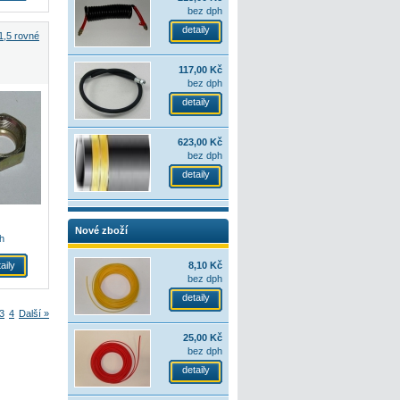
bez dph
detaily
,5 rovné
117,00 Kč
bez dph
detaily
623,00 Kč
bez dph
detaily
Nové zboží
h
aily
8,10 Kč
bez dph
detaily
3
4
Další »
25,00 Kč
bez dph
detaily