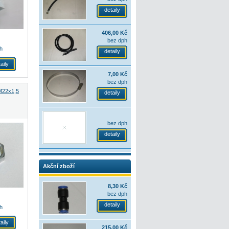
detaily
406,00 Kč
bez dph
h
detaily
aily
7,00 Kč
bez dph
M22x1,5
detaily
bez dph
detaily
Akční zboží
8,30 Kč
bez dph
detaily
h
aily
215,00 Kč