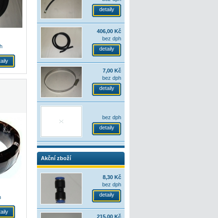
detaily
406,00 Kč
bez dph
h
detaily
aily
7,00 Kč
bez dph
detaily
bez dph
detaily
Akční zboží
8,30 Kč
bez dph
detaily
h
aily
215,00 Kč