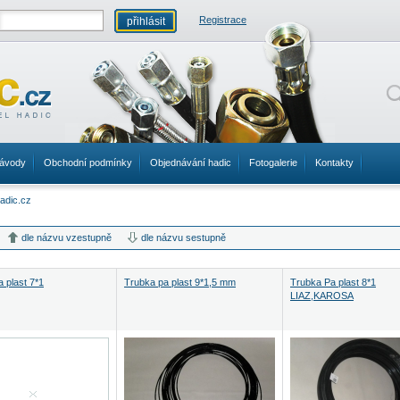
Registrace
ávody
Obchodní podmínky
Objednávání hadic
Fotogalerie
Kontakty
dle názvu vzestupně
dle názvu sestupně
 plast 7*1
Trubka pa plast 9*1,5 mm
Trubka Pa plast 8*1
LIAZ,KAROSA