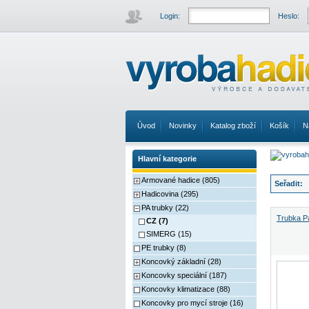
Login:
Heslo:
Úvod
Novinky
Katalog zboží
Košík
N
Hlavní kategorie
Armované hadice (805)
Seřadit:
Hadicovina (295)
PA trubky (22)
Trubka Pa
CZ (7)
SIMERG (15)
PE trubky (8)
Koncovký základní (28)
Koncovky speciální (187)
Koncovky klimatizace (88)
Koncovky pro mycí stroje (16)