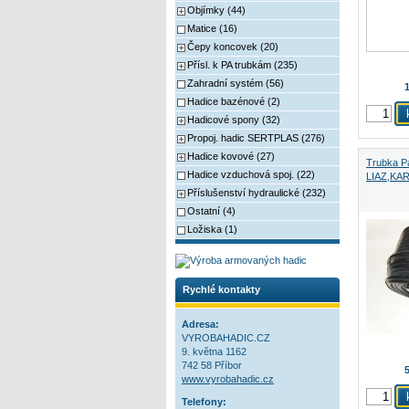
Objímky (44)
Matice (16)
Čepy koncovek (20)
Přísl. k PA trubkám (235)
Zahradní systém (56)
1
Hadice bazénové (2)
Hadicové spony (32)
Propoj. hadic SERTPLAS (276)
Hadice kovové (27)
Trubka Pa
Hadice vzduchová spoj. (22)
LIAZ,KA
Příslušenství hydraulické (232)
Ostatní (4)
Ložiska (1)
Rychlé kontakty
Adresa:
VYROBAHADIC.CZ
9. května 1162
742 58 Příbor
5
www.vyrobahadic.cz
Telefony: