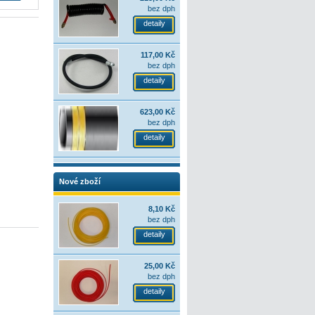
bez dph
detaily
117,00 Kč
bez dph
detaily
623,00 Kč
bez dph
detaily
Nové zboží
8,10 Kč
bez dph
detaily
25,00 Kč
bez dph
detaily