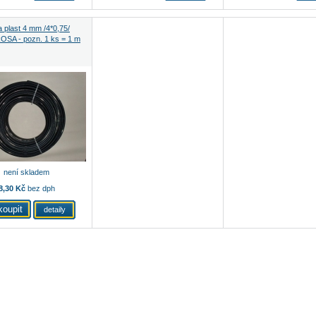
 plast 4 mm /4*0,75/
OSA - pozn. 1 ks = 1 m
není skladem
8,30 Kč
bez dph
detaily