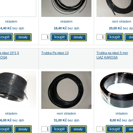
skladem
skladem
není skladem
4,40 Kč
bez dph
18,40 Kč
bez dph
20,00 Kč
bez dp
detaily
detaily
det
 plast 15*1,5
Trubka Pa plast 13
Trubka pa plast 5 mm
ROSA
LIAZ,KAROSA
skladem
není skladem
skladem
6,00 Kč
bez dph
31,00 Kč
bez dph
8,00 Kč
bez dp
detaily
detaily
det