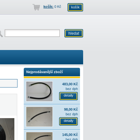
košík:
0 Kč
košík
Nejprodávanější zboží
483,00 Kč
bez dph
detaily
98,00 Kč
bez dph
detaily
145,00 Kč
bez dph