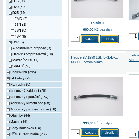
D16 (98)
D20 (49)
D25 (19)
FMO (2)
skladem
1SN (1)
690,00 Kč
bez dph
2SN (8)
4SP (8)
detaily
D32 (5)
Automobilové přepady (3)
Hadice kompresorová (10)
Hadic
Hadice 25*1250 1SN DKL-DKL
Mazacího lisu (7)
M36*2 
M39*1,5 vysokotlaká
Ostatní (59)
Hadicovina (295)
PA trubky (22)
PE trubky (8)
Koncovký základní (28)
Koncovky speciální (187)
Koncovky klimatizace (88)
Koncovky pro mycí stroje (16)
Objímky (44)
Matice (16)
333,00 Kč
bez dph
Čepy koncovek (20)
detaily
Přísl. k PA trubkám (235)