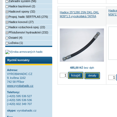
Zahradní systém (56)
Hadice bazénové (2)
Hadic
Hadicové spony (32)
Hadice 25*1280 2SN DKL-DKL
M36*2 
M39*1.5 vysokotlaká TATRA
Propoj. hadic SERTPLAS (276)
Hadice kovové (27)
Hadice vzduchová spoj. (22)
Příslušenství hydraulické (232)
Ostatní (4)
Ložiska (1)
Rychlé kontakty
485,00 Kč
bez dph
Adresa:
VYROBAHADIC.CZ
detaily
9. května 1162
742 58 Příbor
www.vyrobahadic.cz
Telefony:
(+420) 595 536 527
(+420) 595 536 536
(+420) 602 349 707
skype:
vyrobahadic.cz