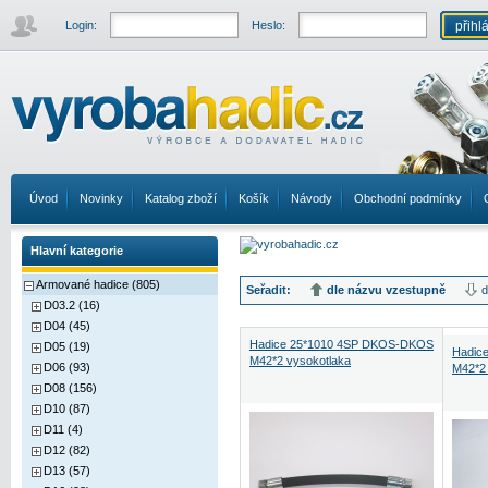
Login:
Heslo:
Úvod
Novinky
Katalog zboží
Košík
Návody
Obchodní podmínky
Hlavní kategorie
Armované hadice (805)
Seřadit:
dle názvu vzestupně
d
D03.2 (16)
D04 (45)
Hadice 25*1010 4SP DKOS-DKOS
D05 (19)
Hadic
M42*2 vysokotlaka
D06 (93)
M42*2 
D08 (156)
D10 (87)
D11 (4)
D12 (82)
D13 (57)