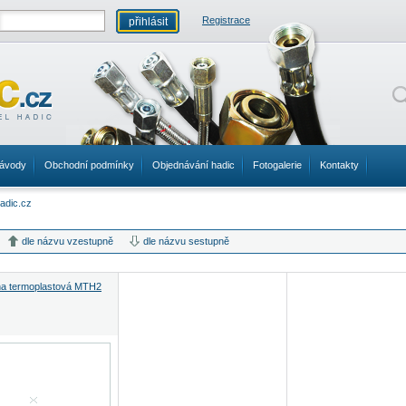
Registrace
ávody
Obchodní podmínky
Objednávání hadic
Fotogalerie
Kontakty
dle názvu vzestupně
dle názvu sestupně
na termoplastová MTH2