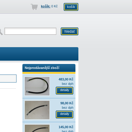
košík:
0 Kč
košík
Nejprodávanější zboží
483,00 Kč
bez dph
detaily
98,00 Kč
bez dph
detaily
145,00 Kč
bez dph