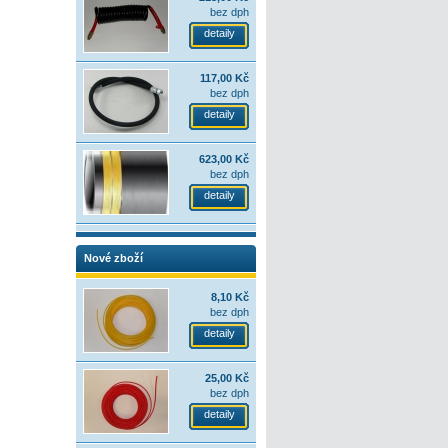
bez dph
detaily
117,00 Kč
bez dph
detaily
623,00 Kč
bez dph
detaily
Nové zboží
8,10 Kč
bez dph
detaily
25,00 Kč
bez dph
detaily