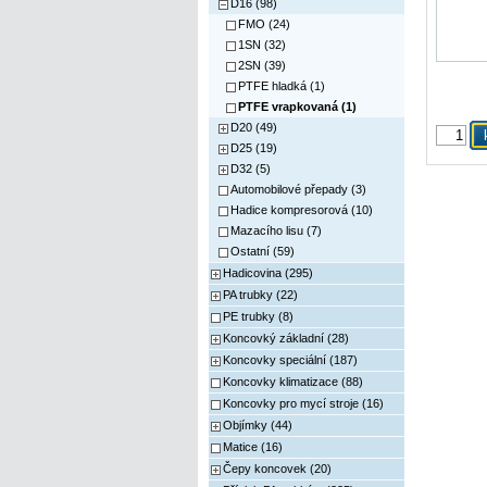
D16 (98)
FMO (24)
1SN (32)
2SN (39)
PTFE hladká (1)
PTFE vrapkovaná (1)
D20 (49)
D25 (19)
D32 (5)
Automobilové přepady (3)
Hadice kompresorová (10)
Mazacího lisu (7)
Ostatní (59)
Hadicovina (295)
PA trubky (22)
PE trubky (8)
Koncovký základní (28)
Koncovky speciální (187)
Koncovky klimatizace (88)
Koncovky pro mycí stroje (16)
Objímky (44)
Matice (16)
Čepy koncovek (20)