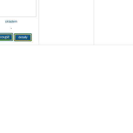
skladem
-
detaily