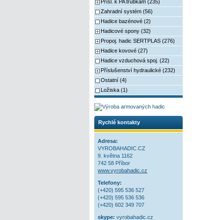
Přísl. k PA trubkám (235)
Zahradní systém (56)
Hadice bazénové (2)
Hadicové spony (32)
Propoj. hadic SERTPLAS (276)
Hadice kovové (27)
Hadice vzduchová spoj. (22)
Příslušenství hydraulické (232)
Ostatní (4)
Ložiska (1)
Rychlé kontakty
Adresa:
VYROBAHADIC.CZ
9. května 1162
742 58 Příbor
www.vyrobahadic.cz
Telefony:
(+420) 595 536 527
(+420) 595 536 536
(+420) 602 349 707
skype:
vyrobahadic.cz