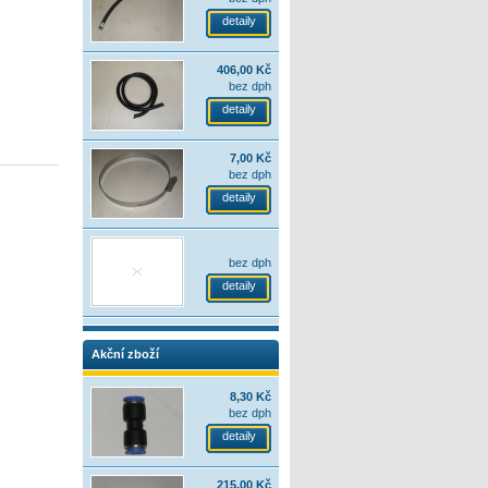
detaily
406,00 Kč
bez dph
detaily
7,00 Kč
bez dph
detaily
bez dph
detaily
Akční zboží
8,30 Kč
bez dph
detaily
215,00 Kč