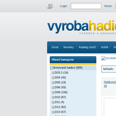
Login:
Heslo:
Úvod
Novinky
Katalog zboží
Košík
N
Hlavní kategorie
Armované hadice (805)
Seřadit:
D03.2 (16)
D04 (45)
Hadicovi
D05 (19)
16
D06 (93)
D08 (156)
D10 (87)
D11 (4)
D12 (82)
D13 (57)