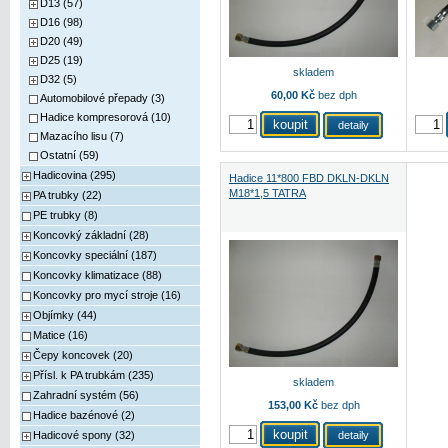
D13 (57)
D16 (98)
D20 (49)
D25 (19)
skladem
D32 (5)
60,00 Kč
bez dph
Automobilové přepady (3)
Hadice kompresorová (10)
detaily
Mazacího lisu (7)
Ostatní (59)
Hadicovina (295)
Hadice 11*800 FBD DKLN-DKLN
M18*1,5 TATRA
PA trubky (22)
PE trubky (8)
Koncovký základní (28)
Koncovky speciální (187)
Koncovky klimatizace (88)
Koncovky pro mycí stroje (16)
Objímky (44)
Matice (16)
Čepy koncovek (20)
Přísl. k PA trubkám (235)
skladem
Zahradní systém (56)
153,00 Kč
bez dph
Hadice bazénové (2)
Hadicové spony (32)
detaily