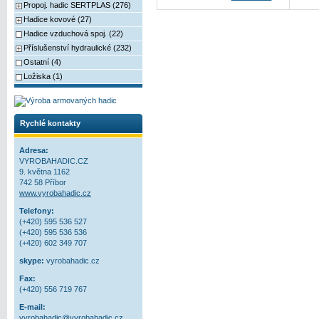
Propoj. hadic SERTPLAS (276)
Hadice kovové (27)
Hadice vzduchová spoj. (22)
Příslušenství hydraulické (232)
Ostatní (4)
Ložiska (1)
Rychlé kontakty
Adresa:
VYROBAHADIC.CZ
9. května 1162
742 58 Příbor
www.vyrobahadic.cz
Telefony:
(+420) 595 536 527
(+420) 595 536 536
(+420) 602 349 707
skype:
vyrobahadic.cz
Fax:
(+420) 556 719 767
E-mail:
vyrobahadic@vyrobahadic.cz