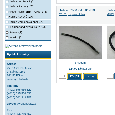
Hadice bazénové (2)
Hadicové spony (32)
Hadice 10*500 2SN DKL-DKL
Hadic
Propoj. hadic SERTPLAS (276)
M18*1,5 vysokotalká
M18*1,
Hadice kovové (27)
Hadice vzduchová spoj. (22)
Příslušenství hydraulické (232)
Ostatní (4)
Ložiska (1)
Rychlé kontakty
skladem
Adresa:
VYROBAHADIC.CZ
124,00 Kč
bez dph
9. května 1162
742 58 Příbor
detaily
www.vyrobahadic.cz
Telefony:
(+420) 595 536 527
(+420) 595 536 536
(+420) 602 349 707
skype:
vyrobahadic.cz
Fax:
(+420) 556 719 767