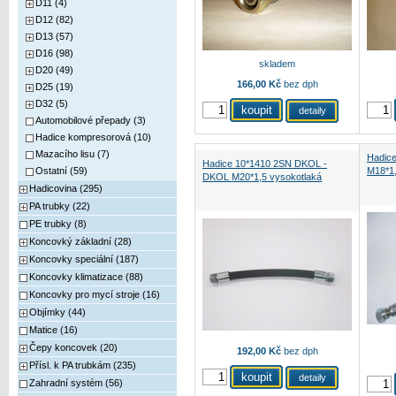
D11 (4)
D12 (82)
D13 (57)
D16 (98)
skladem
D20 (49)
166,00 Kč
bez dph
D25 (19)
D32 (5)
detaily
Automobilové přepady (3)
Hadice kompresorová (10)
Mazacího lisu (7)
Hadic
Hadice 10*1410 2SN DKOL -
Ostatní (59)
M18*1,
DKOL M20*1,5 vysokotlaká
Hadicovina (295)
PA trubky (22)
PE trubky (8)
Koncovký základní (28)
Koncovky speciální (187)
Koncovky klimatizace (88)
Koncovky pro mycí stroje (16)
Objímky (44)
Matice (16)
Čepy koncovek (20)
192,00 Kč
bez dph
Přísl. k PA trubkám (235)
detaily
Zahradní systém (56)