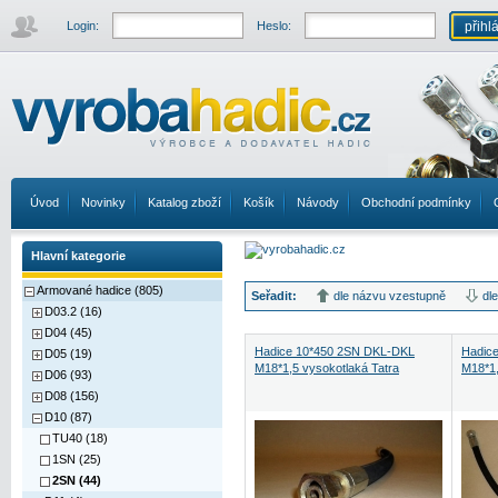
Login:
Heslo:
Úvod
Novinky
Katalog zboží
Košík
Návody
Obchodní podmínky
Hlavní kategorie
Armované hadice (805)
Seřadit:
dle názvu vzestupně
dl
D03.2 (16)
D04 (45)
Hadice 10*450 2SN DKL-DKL
Hadic
D05 (19)
M18*1,5 vysokotlaká Tatra
M18*1
D06 (93)
D08 (156)
D10 (87)
TU40 (18)
1SN (25)
2SN (44)