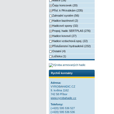
Matice (16)
Čepy koncovek (20)
Přísl. k PA trubkám (235)
Zahradní systém (56)
Hadice bazénové (2)
Hadicové spony (32)
Propoj. hadic SERTPLAS (276)
Hadice kovové (27)
Hadice vzduchová spoj. (22)
Příslušenství hydraulické (232)
Ostatní (4)
Ložiska (1)
Rychlé kontakty
Adresa:
VYROBAHADIC.CZ
9. května 1162
742 58 Příbor
www.vyrobahadic.cz
Telefony:
(+420) 595 536 527
(+420) 595 536 536