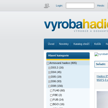
Login:
Heslo:
Úvod
Novinky
Katalog zboží
Košík
N
Hlavní kategorie
Armované hadice (805)
Seřadit:
D03.2 (16)
D04 (45)
Hadice 8
D05 (19)
M16*1,5 
D06 (93)
D08 (156)
TU40 (60)
FBE (2)
FUB (14)
BGO (16)