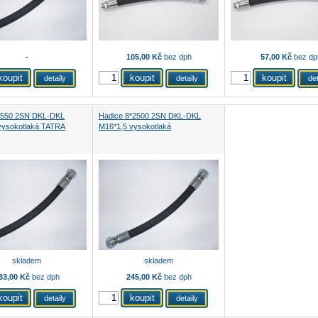
-
105,00 Kč
bez dph
57,00 Kč
bez dp
detaily
detaily
det
*550 2SN DKL-DKL
Hadice 8*2500 2SN DKL-DKL
vysokotlaká TATRA
M16*1,5 vysokotlaká
skladem
skladem
33,00 Kč
bez dph
245,00 Kč
bez dph
detaily
detaily