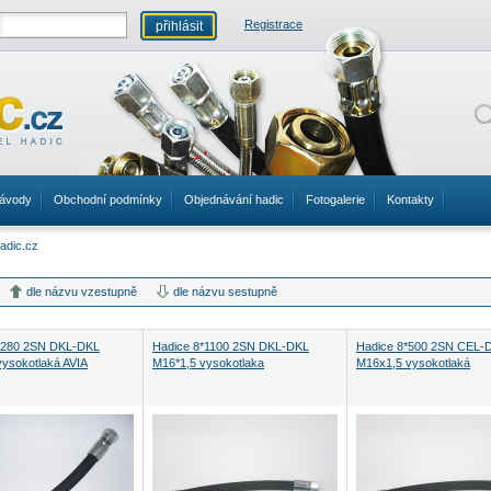
Registrace
ávody
Obchodní podmínky
Objednávání hadic
Fotogalerie
Kontakty
dle názvu vzestupně
dle názvu sestupně
*280 2SN DKL-DKL
Hadice 8*1100 2SN DKL-DKL
Hadice 8*500 2SN CEL-
vysokotlaká AVIA
M16*1,5 vysokotlaka
M16x1,5 vysokotlaká