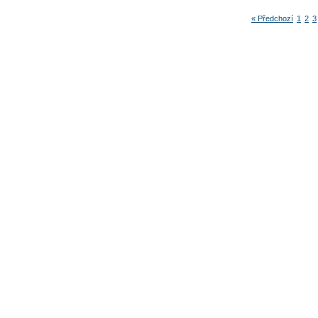
« Předchozí
1
2
3