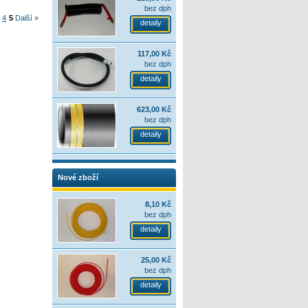
bez dph
4
5
Další »
detaily
117,00 Kč
bez dph
detaily
623,00 Kč
bez dph
detaily
Nové zboží
8,10 Kč
bez dph
detaily
25,00 Kč
bez dph
detaily