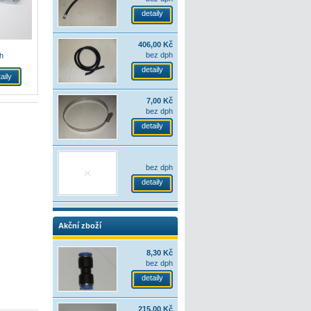
detaily
406,00 Kč
bez dph
h
detaily
aily
7,00 Kč
bez dph
detaily
bez dph
detaily
Akční zboží
8,30 Kč
bez dph
detaily
215,00 Kč