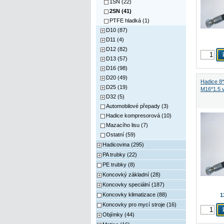
1SN (22)
2SN (41)
PTFE hladká (1)
D10 (87)
D11 (4)
D12 (82)
D13 (57)
D16 (98)
D20 (49)
Hadice 8
D25 (19)
M16*1.5 
D32 (5)
Automobilové přepady (3)
Hadice kompresorová (10)
Mazacího lisu (7)
Ostatní (59)
Hadicovina (295)
PA trubky (22)
PE trubky (8)
Koncovký základní (28)
Koncovky speciální (187)
Koncovky klimatizace (88)
1
Koncovky pro mycí stroje (16)
Objímky (44)