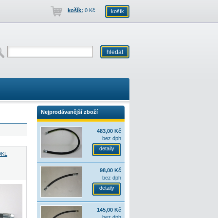
košík:
0 Kč
košík
Nejprodávanější zboží
483,00 Kč
bez dph
detaily
DKL
98,00 Kč
bez dph
detaily
145,00 Kč
bez dph